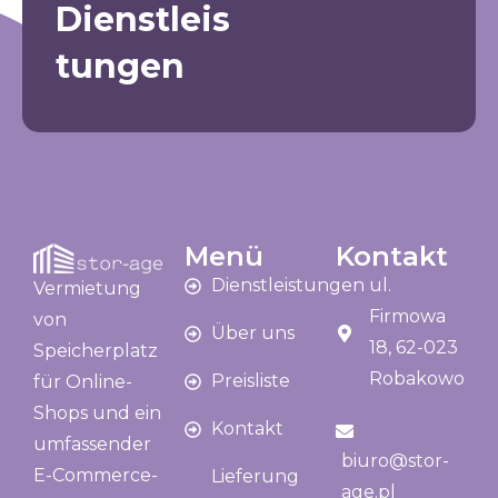
Dienstleis
tungen
Menü
Kontakt
Dienstleistungen
ul.
Vermietung
Firmowa
von
Über uns
18, 62-023
Speicherplatz
Robakowo
Preisliste
für Online-
Shops und ein
Kontakt
umfassender
biuro@stor-
E-Commerce-
Lieferung
age.pl